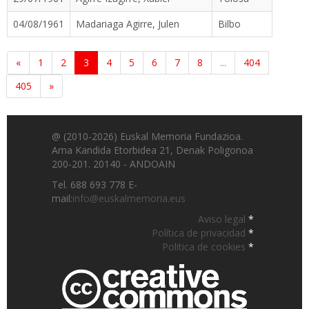
04/08/1961
Madariaga Agirre, Julen
Bilbo
«
1
2
3
4
5
6
7
8
...
404
405
»
@ (2010-2026) Euskal Memoria Fundazioa.
Ama Kandida Etorbidea 21, Denak Poligonoa
200-201. 20140 - ANDOAIN
Tel. 688 693 778 E-
mail:
info@euskalmemoria.eus
Aviso legal
*
Política de privacidad
*
Politica de cookies
*