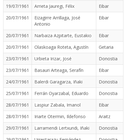
19/07/1961
Arrieta Jauregi, Félix
Eibar
20/07/1961
Eizagirre Arrillaga, José
Eibar
Antonio
20/07/1961
Narbaiza Azpitarte, Eustakio
Eibar
20/07/1961
Olaskoaga Roteta, Agustín
Getaria
23/07/1961
Urbieta Irizar, José
Donostia
23/07/1961
Basauri Arteaga, Serafín
Eibar
24/07/1961
Balerdi Garagarza, Iñaki
Donostia
25/07/1961
Ferrán Oyarzabal, Eduardo
Donostia
28/07/1961
Laspiur Zabala, Imanol
Eibar
28/07/1961
Iriarte Otermin, Ildefonso
Araitz
29/07/1961
Larramendi Lertxundi, Iñaki
Donostia
29/07/1961
Urrestarazu Fernández,
Donostia