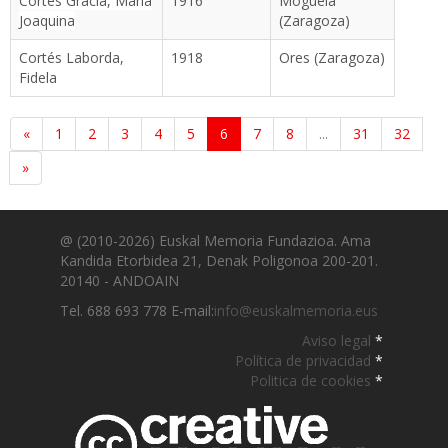
Cortés Gracia, María
1916
Moguela
Joaquina
(Zaragoza)
Cortés Laborda,
1918
Ores (Zaragoza)
Fidela
«
1
2
3
4
5
6
7
8
...
31
32
»
@ (2010-2026) Euskal Memoria Fundazioa. Ama
Kandida Etorbidea 21, Denak Poligonoa 200-201.
20140 - ANDOAIN
Tel. 688 693 778 E-mail:
info@euskalmemoria.eus
Aviso legal
*
Política de privacidad
*
Politica de cookies
*