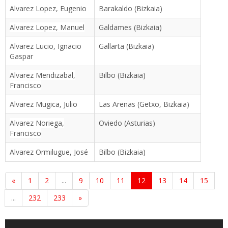
Alvarez Lopez, Eugenio
Barakaldo (Bizkaia)
Alvarez Lopez, Manuel
Galdames (Bizkaia)
Alvarez Lucio, Ignacio
Gallarta (Bizkaia)
Gaspar
Alvarez Mendizabal,
Bilbo (Bizkaia)
Francisco
Alvarez Mugica, Julio
Las Arenas (Getxo, Bizkaia)
Alvarez Noriega,
Oviedo (Asturias)
Francisco
Alvarez Ormilugue, José
Bilbo (Bizkaia)
«
1
2
...
9
10
11
12
13
14
15
...
232
233
»