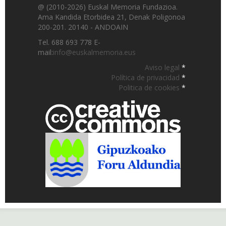
@ (2010-2026) Euskal Memoria Fundazioa.
Ama Kandida Etorbidea 21, Denak Poligonoa
200-201. 20140 - ANDOAIN
Tel. 688 693 778 E-
mail:
info@euskalmemoria.eus
Aviso legal
*
Política de privacidad
*
Politica de cookies
*