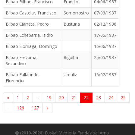
Bilbao Bilbao, Francisco
Erandio
04/06/1937
Bilbao Castelar, Francisco
Somorrostro
07/03/1937
Bilbao Ciarreta, Pedro
Busturia
02/12/1936
Bilbao Echebarria, Isidro
17/05/1937
Bilbao Elorriaga, Domingo
16/06/1937
Bilbao Erezuma,
Rigoitia
25/05/1937
Secundino
Bilbao Fullaondo,
Urduliz
16/02/1937
Florencio
«
1
2
...
19
20
21
22
23
24
25
...
126
127
»
@ (2010-2026) Euskal Memoria Fundazioa. Ama