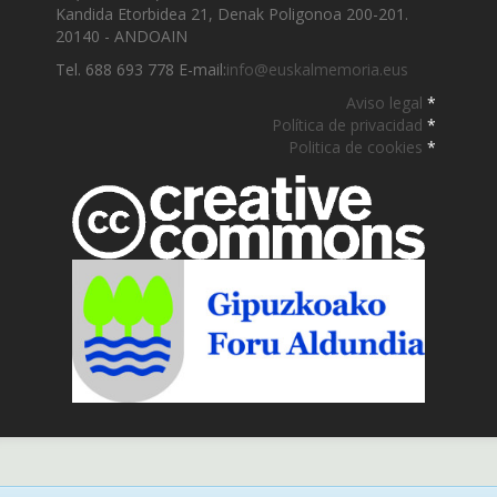
Kandida Etorbidea 21, Denak Poligonoa 200-201.
20140 - ANDOAIN
Tel. 688 693 778 E-mail:
info@euskalmemoria.eus
Aviso legal
*
Política de privacidad
*
Politica de cookies
*