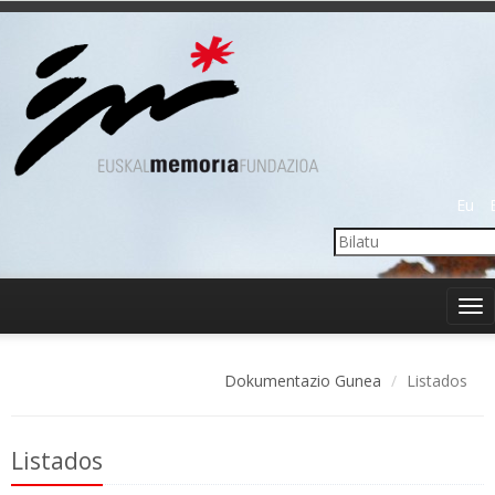
Eu
Tog
nav
Dokumentazio Gunea
Listados
Listados