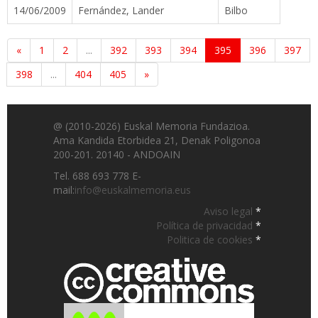
14/06/2009
Fernández, Lander
Bilbo
«
1
2
...
392
393
394
395
396
397
398
...
404
405
»
@ (2010-2026) Euskal Memoria Fundazioa.
Ama Kandida Etorbidea 21, Denak Poligonoa
200-201. 20140 - ANDOAIN
Tel. 688 693 778 E-
mail:
info@euskalmemoria.eus
Aviso legal
*
Política de privacidad
*
Politica de cookies
*