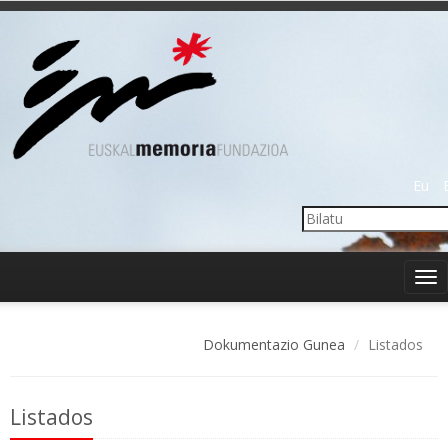
Eu
Tog
nav
Dokumentazio Gunea
Listados
Listados