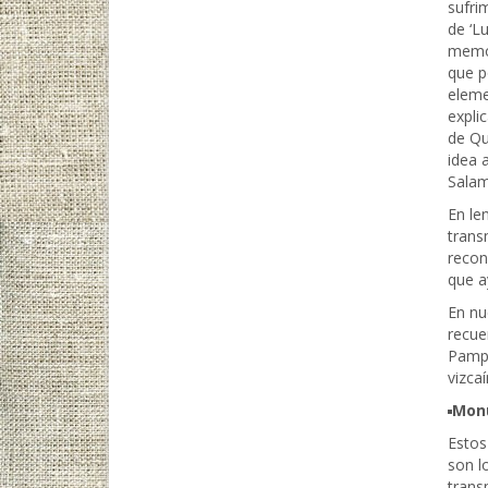
sufri
de ‘L
memor
que p
eleme
expli
de Qu
idea a
Salami
En le
trans
recon
que a
En nu
recue
Pampl
vizcaí
Monu
Estos
son l
trans