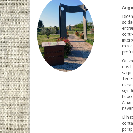
Ange
Dicen
solda
entra
contr
inter
miste
profu
Quizá
nos h
sarpul
Tenem
nervi
signi
hubo 
Alham
navar
El hi
conta
persp