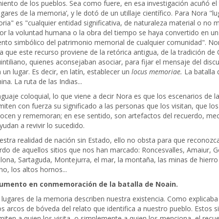
miento de los pueblos. Sea como fuere, en esa investigación acuñó el
ugares de la memoria’, y le dotó de un utillaje científico. Para Nora "l
ia" es "cualquier entidad significativa, de naturaleza material o no m
or la voluntad humana o la obra del tiempo se haya convertido en un
nto simbólico del patrimonio memorial de cualquier comunidad". No
ca que este recurso proviene de la retórica antigua, de la tradición de 
intiliano, quienes aconsejaban asociar, para fijar el mensaje del disc
 un lugar. Es decir, en latín, establecer un
locus memoriae.
La batalla 
na. La ruta de las Indias...
nguaje coloquial, lo que viene a decir Nora es que los escenarios de la
miten con fuerza su significado a las personas que los visitan, que los
ocen y rememoran; en ese sentido, son artefactos del recuerdo, m
yudan a revivir lo sucedido.
estra realidad de nación sin Estado, ello no obsta para que reconoz
rdo de aquellos sitios que nos han marcado: Roncesvalles, Amaiur, G
ona, Sartaguda, Montejurra, el mar, la montaña, las minas de hierro
no, los altos hornos...
mento en conmemoración de la batalla de Noain.
 lugares de la memoria describen nuestra existencia. Como explicaba
os arcos de bóveda del relato que identifica a nuestro pueblo. Estos si
miten a quien los visita, o simplemente a quien los menciona, el recu