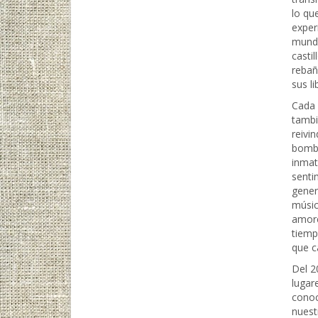
lo qu
exper
mundo
casti
rebañ
sus li
Cada 
tambi
reivi
bomba
inmat
senti
gener
músic
amore
tiemp
que ca
Del 2
lugar
conoc
nuest