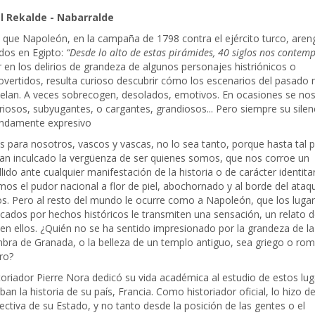
l Rekalde - Nabarralde
 que Napoleón, en la campaña de 1798 contra el ejército turco, aren
dos en Egipto:
“Desde lo alto de estas pirámides, 40 siglos nos contem
r en los delirios de grandeza de algunos personajes histriónicos o
overtidos, resulta curioso descubrir cómo los escenarios del pasado 
pelan. A veces sobrecogen, desolados, emotivos. En ocasiones se no
riosos, subyugantes, o cargantes, grandiosos... Pero siempre su silen
ndamente expresivo
s para nosotros, vascos y vascas, no lo sea tanto, porque hasta tal 
an inculcado la vergüenza de ser quienes somos, que nos corroe un
lido ante cualquier manifestación de la historia o de carácter identitar
os el pudor nacional a flor de piel, abochornado y al borde del ataq
os. Pero al resto del mundo le ocurre como a Napoleón, que los luga
ficados por hechos históricos le transmiten una sensación, un relato d
en ellos. ¿Quién no se ha sentido impresionado por la grandeza de la
bra de Granada, o la belleza de un templo antiguo, sea griego o ro
ro?
storiador Pierre Nora dedicó su vida académica al estudio de estos lu
ban la historia de su país, Francia. Como historiador oficial, lo hizo d
ectiva de su Estado, y no tanto desde la posición de las gentes o el