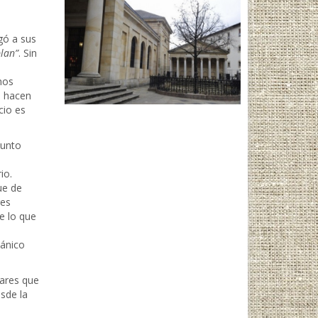
gó a sus
plan”
. Sin
nos
s hacen
cio es
punto
io.
ue de
res
e lo que
mánico
gares que
esde la