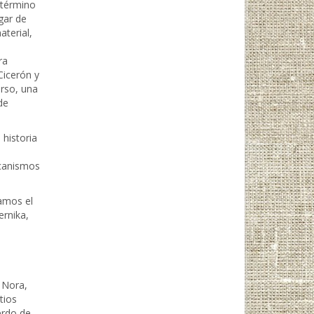
 término
ugar de
aterial,
ra
Cicerón y
urso, una
de
 historia
ecanismos
camos el
ernika,
 Nora,
tios
erdo de