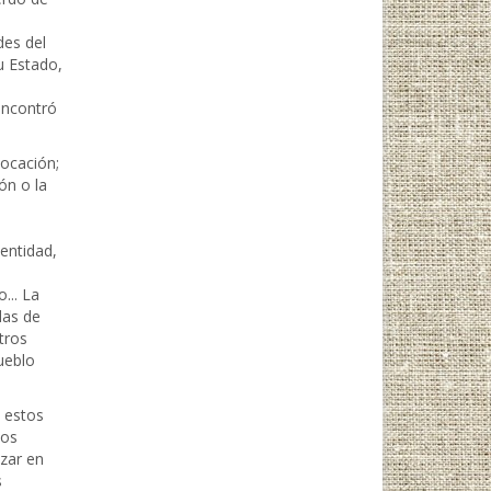
des del
u Estado,
encontró
vocación;
ón o la
entidad,
... La
das de
tros
ueblo
 estos
mos
izar en
s