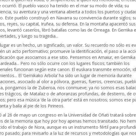
e ocurrió. El pueblo vasco ha tenido en el mar su modo de vida; su
iencia, su aventura y una ventana abierta a todos los puertos y ciuda
. Este pueblo construyó en Navarra su convivencia durante siglos; s
llos, reyes, su capital, Iruñea, su defensa. En la montaña apacentó sus
os, levantó caseríos, libró batallas como las de Orreaga. En Gernika 
bertades, y luego su tragedia...
lugar es un hecho, un significado, un valor. Su recuerdo no sólo es e
én un acto performativo; promueve la identificación, el paso a la acci
ndicación que asociamos a ese sitio. Pensemos en Amaiur, en Gernika
rdeada... Pero no sólo ocurre con los lugares físicos; también los
eriales funcionan según este canon. El euskara transmite emoción, id
mientos... El ‘Gernikako Arbola’ ha sido un lugar de memoria durante
aciones, asociado al olor a pólvora, guerras, fueros, creencias, pueblo
a, pongamos la de Zuberoa, nos conmueve; ya no somos esas bala
s trágicos, de Matalaz o de añoranzas profundas, de destierro, de o
os; pero esa música ‘de la otra parte’ está en nosotros; somos ese p
nta y baila al pie de los Pirineos.
0 al 26 de mayo un congreso en la Universidad de Oñati tratará sobre
es de la memoria que hoy por hoy apenas hemos transitado. No he
ido el trabajo de Nora, aunque es un instrumento fértil para profund
ro pasado; para revisarlo a la luz de recursos y metodologías que no