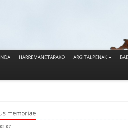
ENDA
HARREMANETARAKO
ARGITALPENAK
BA
us memoriae
05-07