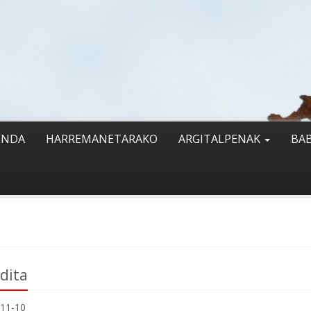
ENDA
HARREMANETARAKO
ARGITALPENAK
BA
dita
11-10