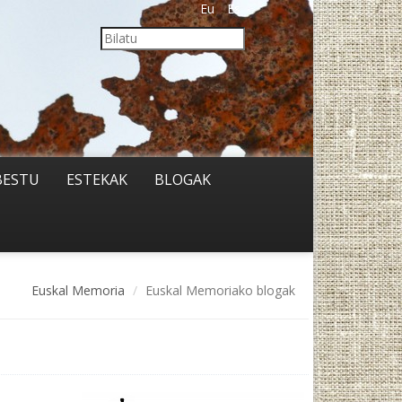
Eu
Es
BESTU
ESTEKAK
BLOGAK
Euskal Memoria
Euskal Memoriako blogak