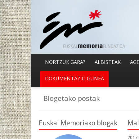
NORTZUK GARA?
ALBISTEAK
AG
DOKUMENTAZIO GUNEA
Blogetako postak
Euskal Memoriako blogak
Mal
2017-