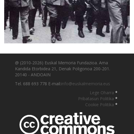
@ (2010-2026) Euskal Memoria Fundazioa. Ama
Kandida Etorbidea 21, Denak Poligonoa 200-201.
20140 - ANDOAIN
Tel. 688 693 778 E-mail:
info@euskalmemoria.eus
Lege Oharra
*
Pribatasun Politika
*
Cookie Politika
*