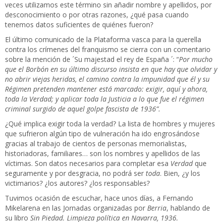
veces utilizamos este término sin añadir nombre y apellidos, por
desconocimiento o por otras razones, ¿qué pasa cuando
tenemos datos suficientes de quiénes fueron?
El último comunicado de la Plataforma vasca para la querella
contra los crímenes del franquismo se cierra con un comentario
sobre la mención de ´Su majestad el rey de España ´: “
Por mucho
que el Borbón en su último discurso insista en que hay que olvidar y
no abrir viejas heridas, el camino contra la impunidad que él y su
Régimen pretenden mantener está marcado: exigir, aquí y ahora,
toda la Verdad; y aplicar toda la Justicia a lo que fue el régimen
criminal surgido de aquel golpe fascista de 1936”.
¿Qué implica exigir toda la verdad? La lista de hombres y mujeres
que sufrieron algún tipo de vulneración ha ido engrosándose
gracias al trabajo de cientos de personas memorialistas,
historiadoras, familiares… son los nombres y apellidos de las
víctimas. Son datos necesarios para completar esa
Verdad
que
seguramente y por desgracia, no podrá ser
toda
. Bien, ¿y los
victimarios? ¿los autores? ¿los responsables?
Tuvimos ocasión de escuchar, hace unos días, a Fernando
Mikelarena en las Jornadas organizadas por
Berria
, hablando de
su libro
Sin Piedad.
Limpieza política en Navarra, 1936.