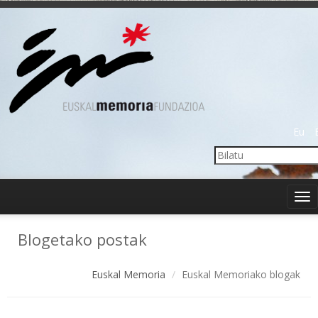
Eu
Tog
nav
Blogetako postak
Euskal Memoria
Euskal Memoriako blogak