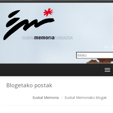
Eu
Tog
nav
Blogetako postak
Euskal Memoria
Euskal Memoriako blogak