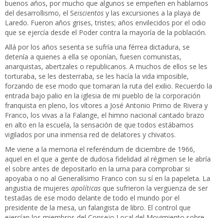
buenos años, por mucho que algunos se empeñen en hablarnos
del desarrollismo, el S
eiscientos
y las excursiones a la playa de
Laredo. Fueron años grises, tristes; años envilecidos por el odio
que se ejercía desde el Poder contra la mayoría de la población.
Allá por los años sesenta se sufría una férrea dictadura, se
detenía a quienes a ella se oponían, fuesen comunistas,
anarquistas, abertzales o republicanos. A muchos de ellos se les
torturaba, se les desterraba, se les hacía la vida imposible,
forzando de ese modo que tomaran la ruta del exilio. Recuerdo la
entrada bajo palio en la iglesia de mi pueblo de la corporación
franquista en pleno, los vítores a José Antonio Primo de Rivera y
Franco, los vivas a la Falange, el himno nacional cantado brazo
en alto en la escuela, la sensación de que todos estábamos
vigilados por una inmensa red de delatores y chivatos.
Me viene a la memoria el referéndum de diciembre de 1966,
aquel en el que a gente de dudosa fidelidad al régimen se le abría
el sobre antes de depositarlo en la urna para comprobar si
apoyaba o no al Generalísimo Franco con su sí en la papeleta. La
angustia de mujeres
apolíticas
que sufrieron la vergüenza de ser
testadas de ese modo delante de todo el mundo por el
presidente de la mesa, un falangista de libro. El control que
ejercían los miembros del Consejo Local del Movimiento sobre