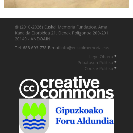
@ (2010-2026) Euskal Memoria Fundazioa. Ama
Kandida Etorbidea 21, Denak Poligonoa 200-201.
20140 - ANDOAIN
Tel. 688 693 778 E-mail:
info@euskalmemoria.eus
Lege Oharra
*
Pribatasun Politika
*
Cookie Politika
*