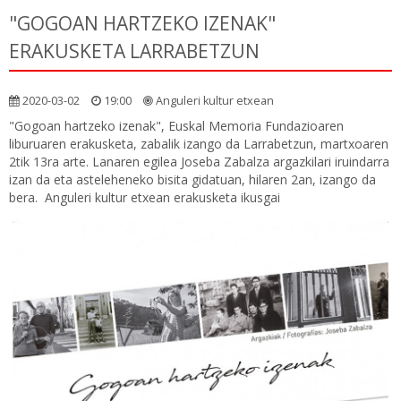
"GOGOAN HARTZEKO IZENAK"
ERAKUSKETA LARRABETZUN
2020-03-02
19:00
Anguleri kultur etxean
"Gogoan hartzeko izenak", Euskal Memoria Fundazioaren
liburuaren erakusketa, zabalik izango da Larrabetzun, martxoaren
2tik 13ra arte. Lanaren egilea Joseba Zabalza argazkilari iruindarra
izan da eta asteleheneko bisita gidatuan, hilaren 2an, izango da
bera. Anguleri kultur etxean erakusketa ikusgai