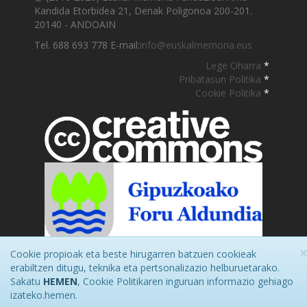
Kandida Etorbidea 21, Denak Poligonoa 200-201.
20140 - ANDOAIN
Tel. 688 693 778 E-mail:
info@euskalmemoria.eus
Lege Oharra
*
Pribatasun Politika
*
Cookie Politika
*
Cookie propioak eta beste hirugarren batzuen cookieak
erabiltzen ditugu, teknika eta pertsonalizazio helburuetarako.
Sakatu
HEMEN
, Cookie Politikaren inguruan informazio gehiago
izateko.hemen.