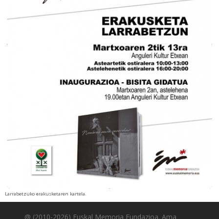
Larrabetzuko erakusketaren kartela.
@ (2010-2026) Euskal Memoria Fundazioa. Ama