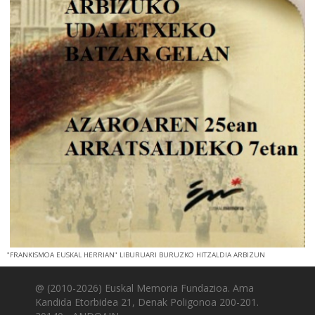
"FRANKISMOA EUSKAL HERRIAN" LIBURUARI BURUZKO HITZALDIA ARBIZUN
@ (2010-2026) Euskal Memoria Fundazioa. Ama
Kandida Etorbidea 21, Denak Poligonoa 200-201.