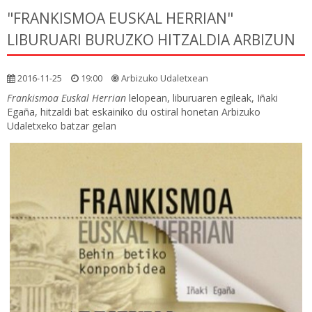
"FRANKISMOA EUSKAL HERRIAN"
LIBURUARI BURUZKO HITZALDIA ARBIZUN
2016-11-25
19:00
Arbizuko Udaletxean
Frankismoa Euskal Herrian
lelopean, liburuaren egileak, Iñaki
Egaña, hitzaldi bat eskainiko du ostiral honetan Arbizuko
Udaletxeko batzar gelan