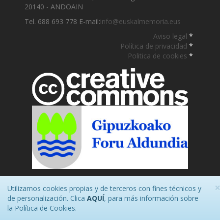
20140 - ANDOAIN
Tel. 688 693 778 E-mail:
info@euskalmemoria.eus
Aviso legal
*
Política de privacidad
*
Politica de cookies
*
Utilizamos cookies propias y de terceros con fines técnicos y
de personalización. Clica
AQUÍ
, para más información sobre
la Política de Cookies.