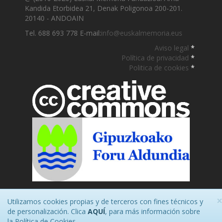
Kandida Etorbidea 21, Denak Poligonoa 200-201.
20140 - ANDOAIN
Tel. 688 693 778 E-mail:
info@euskalmemoria.eus
Aviso legal
*
Política de privacidad
*
Politica de cookies
*
Utilizamos cookies propias y de terceros con fines técnicos y
de personalización. Clica
AQUÍ
, para más información sobre
la Política de Cookies.