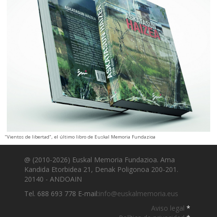
"Vientos de libertad", el último libro de Euskal Memoria Fundazioa
@ (2010-2026) Euskal Memoria Fundazioa. Ama
Kandida Etorbidea 21, Denak Poligonoa 200-201.
20140 - ANDOAIN
Tel. 688 693 778 E-mail:
info@euskalmemoria.eus
Aviso legal
*