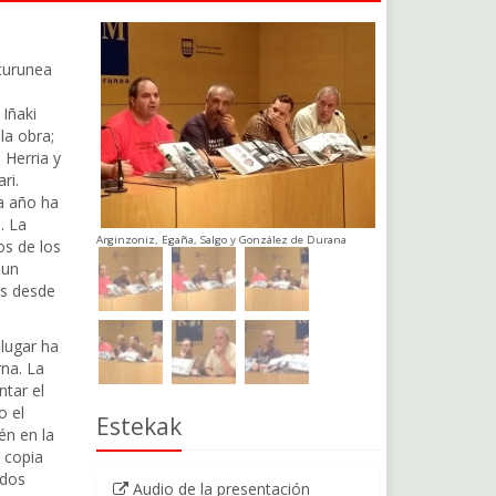
lturunea
Iñaki
la obra;
 Herria y
ri.
a año ha
. La
Arginzoniz, Egaña, Salgo y González de Durana
os de los
 un
os desde
lugar ha
rna. La
tar el
o el
Estekak
én en la
 copia
 dos
Audio de la presentación