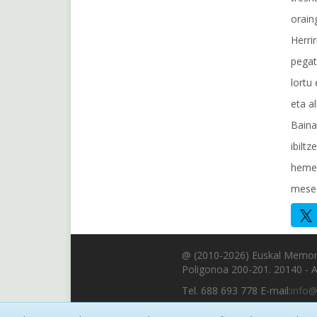
orain
Herrir
pegat
lortu
eta al
Baina
ibiltz
hemen
mesed
@ (2010-2026) Euskal Memor
Poligonoa 200-201. 20140 -
Tel. 688 693 778 E-mail:
info