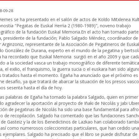
8-09-28
viernes se ha presentado en el salón de actos de Koldo Mitxlenea Ku
nostia "Pegatas de Euskal Herria 2 (1980-1989)", noveno trabajo
ráfico de la fundación Euskal Memoria.En el acto han tomado parte 
, presidente de la fundación; Pablo Salgado Méndez, coordinador de 
r Arginzoniz, representante de la Asociación de Pegatineros de Euskal
do González de Durana, experto en el mundo de la pegatina y bertsola
 ha recordado que Euskal Memoria surgió en el año 2009 y que cad
ido a la sociedad vasca un trabajo monográfico de diferente temática
a, el exilio, el franquismo, la guerra sucia o el euskara han sido algun
 tratados hasta el momento. Egaña ha anunciado que el próximo es
e desafío, ya que tratará de abarcar la situación de los presos vasc
ños sesenta hasta el día de hoy.
las palabras de Egaña ha tomado la palabra Salgado, quien en primer 
do agradecer la aportación al proyecto de Iñaki de Nicolás y Jabi Ubie
ción de pegatinas de Nicolás ha sido una base fundamental para afron
jo de recopilación. Salgado ha comentado que las fundaciones Sanch
 de Gasteiz y la de los Benedictinos de Lazkao han colaborado tambi
 así como numerosos coleccionistas particulares, que han cedido una
s ejemplares. Salgado ha precisado que el libro se puede disfrutar de