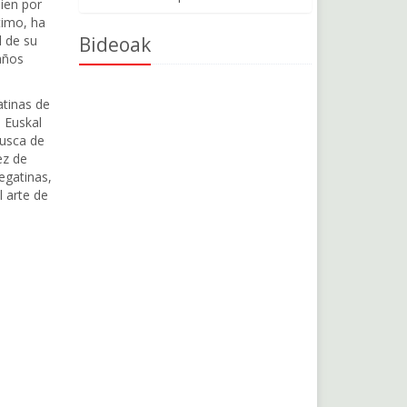
ien por
timo, ha
l de su
Bideoak
años
atinas de
 Euskal
busca de
ez de
egatinas,
l arte de