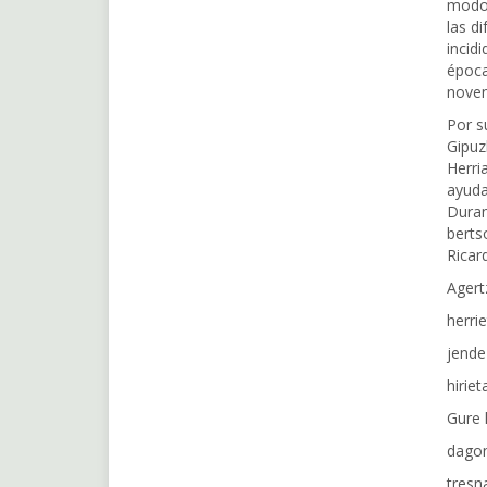
modos
las d
incid
época
noven
Por s
Gipuz
Herri
ayuda
Duran
berts
Ricar
Agert
herri
jende
hirie
Gure 
dagon
tresn