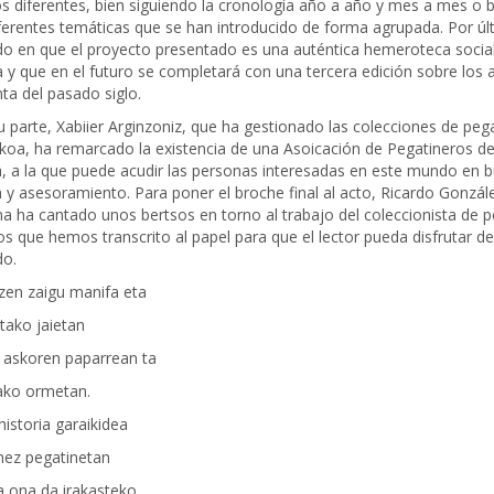
 diferentes, bien siguiendo la cronología año a año y mes a mes o b
iferentes temáticas que se han introducido de forma agrupada. Por úl
ido en que el proyecto presentado es una auténtica hemeroteca socia
 y que en el futuro se completará con una tercera edición sobre los 
ta del pasado siglo.
u parte, Xabiier Arginzoniz, que ha gestionado las colecciones de peg
koa, ha remarcado la existencia de una Asoicación de Pegatineros de
a, a la que puede acudir las personas interesadas en este mundo en 
 y asesoramiento. Para poner el broche final al acto, Ricardo Gonzál
a ha cantado unos bertsos en torno al trabajo del coleccionista de p
os que hemos transcrito al papel para que el lector pueda disfrutar de
do.
zen zaigu manifa eta
etako jaietan
 askoren paparrean ta
tako ormetan.
historia garaikidea
ez pegatinetan
a ona da irakasteko