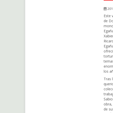
201
Este 
de Do
monog
Egaña
Xabie
Ricar
Egaña
ofrec
tortur
temas
enorm
los a
Tras 
queri
colec
traba
Sabio
obra,
de su