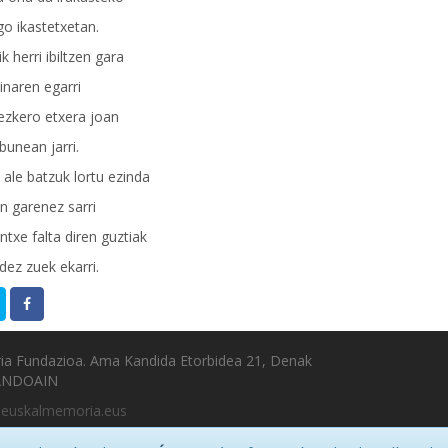
go ikastetxetan.
ik herri ibiltzen gara
inaren egarri
 ezkero etxera joan
bunean jarri.
 ale batzuk lortu ezinda
en garenez sarri
txe falta diren guztiak
ez zuek ekarri.
ia Fundazioa. Ama Kandida Etorbidea 21, Denak
 ANDOAIN
@euskalmemoria.eus