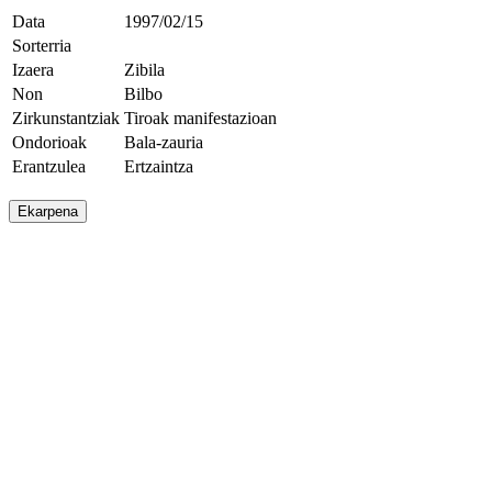
Data
1997/02/15
Sorterria
Izaera
Zibila
Non
Bilbo
Zirkunstantziak
Tiroak manifestazioan
Ondorioak
Bala-zauria
Erantzulea
Ertzaintza