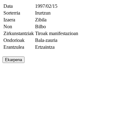
Data
1997/02/15
Sorterria
Irurtzun
Izaera
Zibila
Non
Bilbo
Zirkunstantziak
Tiroak manifestazioan
Ondorioak
Bala-zauria
Erantzulea
Ertzaintza