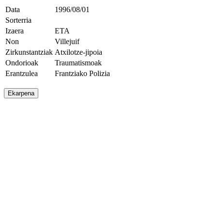
Data
1996/08/01
Sorterria
Izaera
ETA
Non
Villejuif
Zirkunstantziak
Atxilotze-jipoia
Ondorioak
Traumatismoak
Erantzulea
Frantziako Polizia