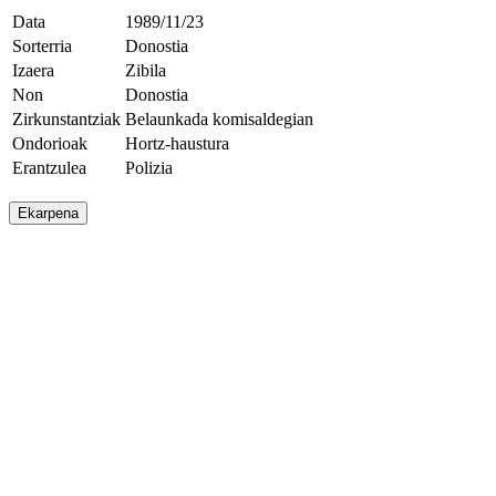
Data
1989/11/23
Sorterria
Donostia
Izaera
Zibila
Non
Donostia
Zirkunstantziak
Belaunkada komisaldegian
Ondorioak
Hortz-haustura
Erantzulea
Polizia