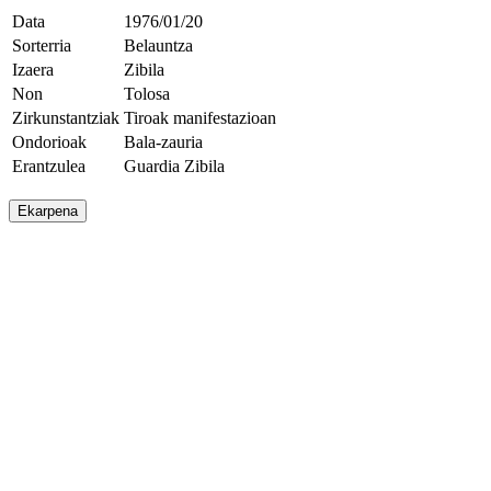
Data
1976/01/20
Sorterria
Belauntza
Izaera
Zibila
Non
Tolosa
Zirkunstantziak
Tiroak manifestazioan
Ondorioak
Bala-zauria
Erantzulea
Guardia Zibila