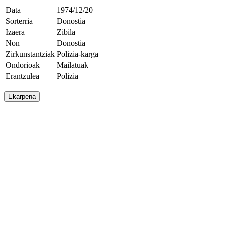
Data
1974/12/20
Sorterria
Donostia
Izaera
Zibila
Non
Donostia
Zirkunstantziak
Polizia-karga
Ondorioak
Mailatuak
Erantzulea
Polizia