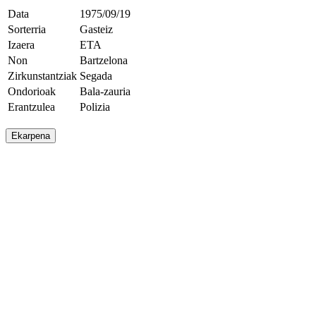
Data
1975/09/19
Sorterria
Gasteiz
Izaera
ETA
Non
Bartzelona
Zirkunstantziak
Segada
Ondorioak
Bala-zauria
Erantzulea
Polizia