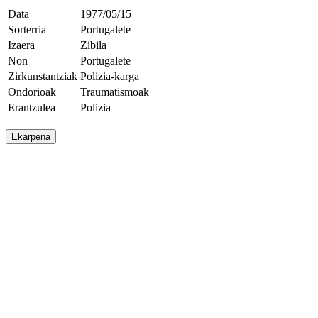
Data
1977/05/15
Sorterria
Portugalete
Izaera
Zibila
Non
Portugalete
Zirkunstantziak
Polizia-karga
Ondorioak
Traumatismoak
Erantzulea
Polizia