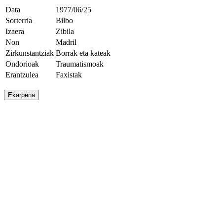
Data
1977/06/25
Sorterria
Bilbo
Izaera
Zibila
Non
Madril
Zirkunstantziak
Borrak eta kateak
Ondorioak
Traumatismoak
Erantzulea
Faxistak