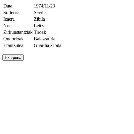
Data
1974/11/23
Sorterria
Sevilla
Izaera
Zibila
Non
Leitza
Zirkunstantziak
Tiroak
Ondorioak
Bala-zauria
Erantzulea
Guardia Zibila