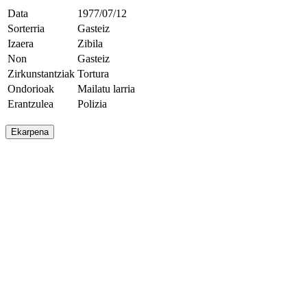
Data
1977/07/12
Sorterria
Gasteiz
Izaera
Zibila
Non
Gasteiz
Zirkunstantziak
Tortura
Ondorioak
Mailatu larria
Erantzulea
Polizia