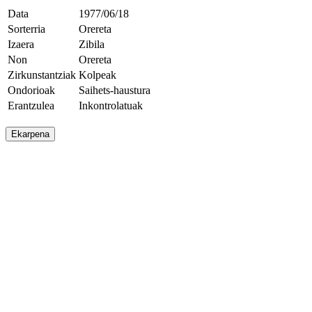
Data
1977/06/18
Sorterria
Orereta
Izaera
Zibila
Non
Orereta
Zirkunstantziak
Kolpeak
Ondorioak
Saihets-haustura
Erantzulea
Inkontrolatuak