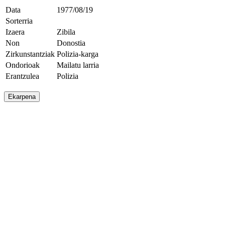
Data
1977/08/19
Sorterria
Izaera
Zibila
Non
Donostia
Zirkunstantziak
Polizia-karga
Ondorioak
Mailatu larria
Erantzulea
Polizia