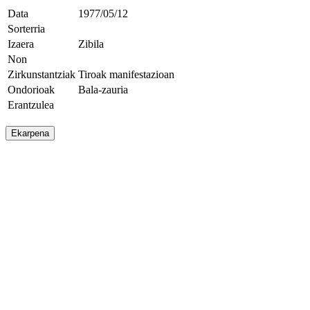
Data
1977/05/12
Sorterria
Izaera
Zibila
Non
Zirkunstantziak
Tiroak manifestazioan
Ondorioak
Bala-zauria
Erantzulea