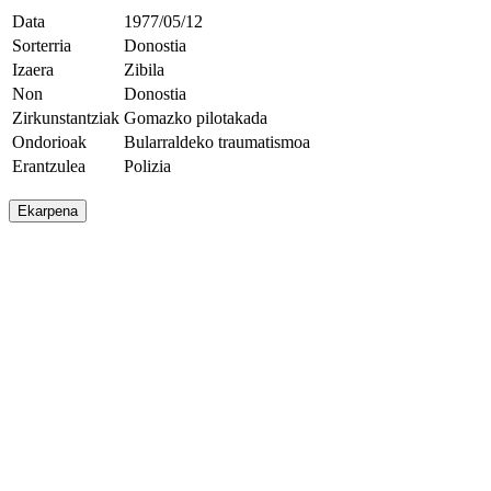
Data
1977/05/12
Sorterria
Donostia
Izaera
Zibila
Non
Donostia
Zirkunstantziak
Gomazko pilotakada
Ondorioak
Bularraldeko traumatismoa
Erantzulea
Polizia