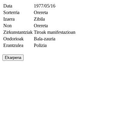
Data
1977/05/16
Sorterria
Orereta
Izaera
Zibila
Non
Orereta
Zirkunstantziak
Tiroak manifestazioan
Ondorioak
Bala-zauria
Erantzulea
Polizia