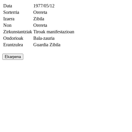
Data
1977/05/12
Sorterria
Orereta
Izaera
Zibila
Non
Orereta
Zirkunstantziak
Tiroak manifestazioan
Ondorioak
Bala-zauria
Erantzulea
Guardia Zibila