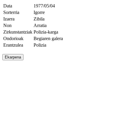
Data
1977/05/04
Sorterria
Igorre
Izaera
Zibila
Non
Arratia
Zirkunstantziak
Polizia-karga
Ondorioak
Begiaren galera
Erantzulea
Polizia