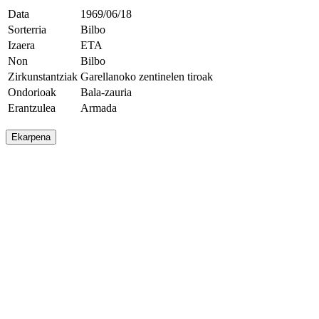
Data
1969/06/18
Sorterria
Bilbo
Izaera
ETA
Non
Bilbo
Zirkunstantziak
Garellanoko zentinelen tiroak
Ondorioak
Bala-zauria
Erantzulea
Armada