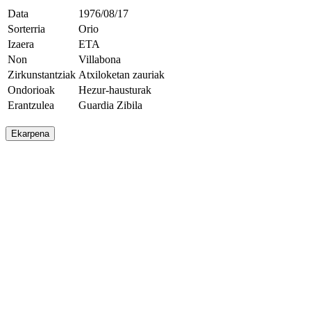
Data
1976/08/17
Sorterria
Orio
Izaera
ETA
Non
Villabona
Zirkunstantziak
Atxiloketan zauriak
Ondorioak
Hezur-hausturak
Erantzulea
Guardia Zibila