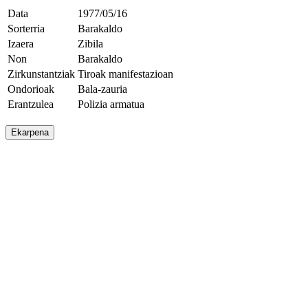
Data
1977/05/16
Sorterria
Barakaldo
Izaera
Zibila
Non
Barakaldo
Zirkunstantziak
Tiroak manifestazioan
Ondorioak
Bala-zauria
Erantzulea
Polizia armatua