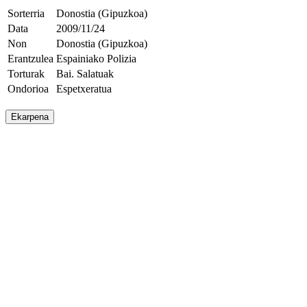
Sorterria
Donostia (Gipuzkoa)
Data
2009/11/24
Non
Donostia (Gipuzkoa)
Erantzulea
Espainiako Polizia
Torturak
Bai. Salatuak
Ondorioa
Espetxeratua