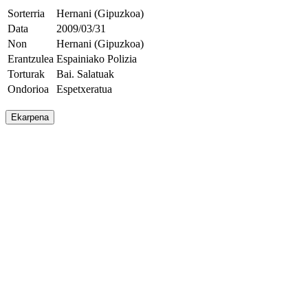
Sorterria
Hernani (Gipuzkoa)
Data
2009/03/31
Non
Hernani (Gipuzkoa)
Erantzulea
Espainiako Polizia
Torturak
Bai. Salatuak
Ondorioa
Espetxeratua