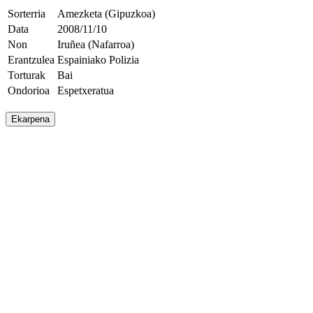
Sorterria
Amezketa (Gipuzkoa)
Data
2008/11/10
Non
Iruñea (Nafarroa)
Erantzulea
Espainiako Polizia
Torturak
Bai
Ondorioa
Espetxeratua