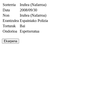
Sorterria
Iruñea (Nafarroa)
Data
2008/09/30
Non
Iruñea (Nafarroa)
Erantzulea
Espainiako Polizia
Torturak
Bai
Ondorioa
Espetxeratua