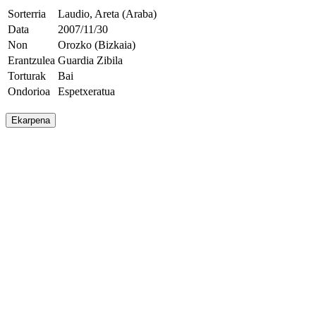
Sorterria
Laudio, Areta (Araba)
Data
2007/11/30
Non
Orozko (Bizkaia)
Erantzulea
Guardia Zibila
Torturak
Bai
Ondorioa
Espetxeratua