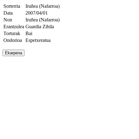
Sorterria
Iruñea (Nafarroa)
Data
2007/04/01
Non
Iruñea (Nafarroa)
Erantzulea
Guardia Zibila
Torturak
Bai
Ondorioa
Espetxeratua