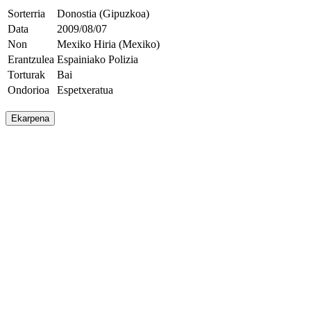
Sorterria
Donostia (Gipuzkoa)
Data
2009/08/07
Non
Mexiko Hiria (Mexiko)
Erantzulea
Espainiako Polizia
Torturak
Bai
Ondorioa
Espetxeratua