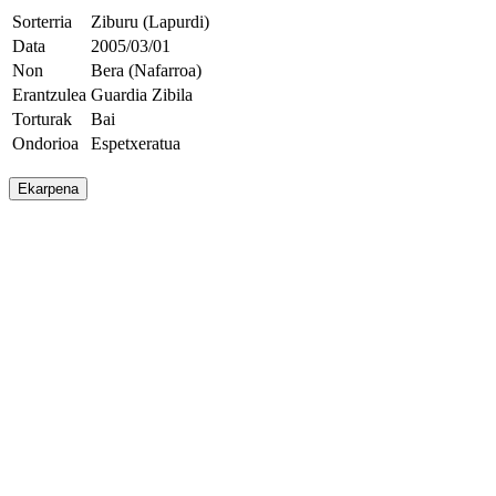
Sorterria
Ziburu (Lapurdi)
Data
2005/03/01
Non
Bera (Nafarroa)
Erantzulea
Guardia Zibila
Torturak
Bai
Ondorioa
Espetxeratua