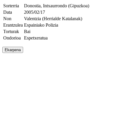
Sorterria
Donostia, Intxaurrondo (Gipuzkoa)
Data
2005/02/17
Non
Valentzia (Herrialde Katalanak)
Erantzulea
Espainiako Polizia
Torturak
Bai
Ondorioa
Espetxeratua