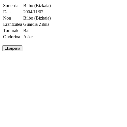
Sorterria
Bilbo (Bizkaia)
Data
2004/11/02
Non
Bilbo (Bizkaia)
Erantzulea
Guardia Zibila
Torturak
Bai
Ondorioa
Aske