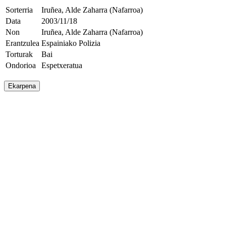
Sorterria
Iruñea, Alde Zaharra (Nafarroa)
Data
2003/11/18
Non
Iruñea, Alde Zaharra (Nafarroa)
Erantzulea
Espainiako Polizia
Torturak
Bai
Ondorioa
Espetxeratua