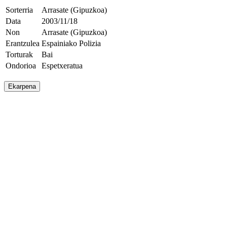
Sorterria
Arrasate (Gipuzkoa)
Data
2003/11/18
Non
Arrasate (Gipuzkoa)
Erantzulea
Espainiako Polizia
Torturak
Bai
Ondorioa
Espetxeratua