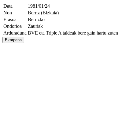
Data
1981/01/24
Non
Berriz (Bizkaia)
Erasoa
Berrizko
Ondorioa
Zauriak
Arduraduna
BVE eta Triple A taldeak bere gain hartu zuten