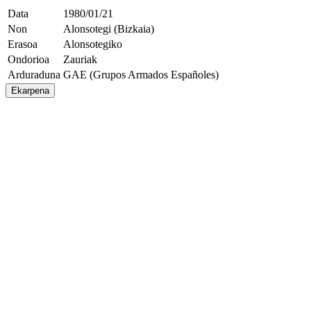
Data
1980/01/21
Non
Alonsotegi (Bizkaia)
Erasoa
Alonsotegiko
Ondorioa
Zauriak
Arduraduna
GAE (Grupos Armados Españoles)